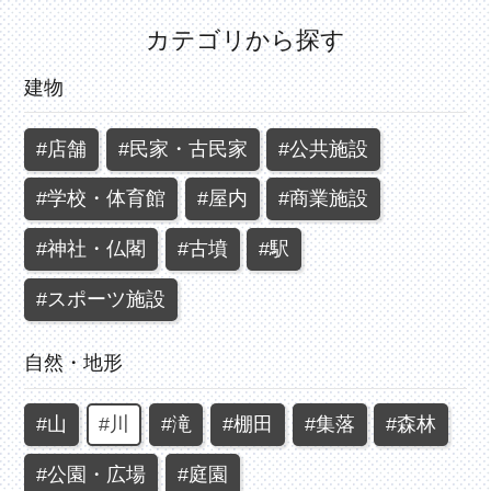
カテゴリから探す
建物
#店舗
#民家・古民家
#公共施設
#学校・体育館
#屋内
#商業施設
#神社・仏閣
#古墳
#駅
#スポーツ施設
自然・地形
#山
#川
#滝
#棚田
#集落
#森林
#公園・広場
#庭園