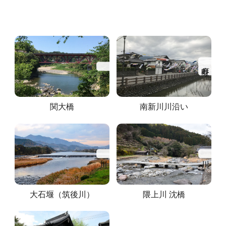
うきはFCとは
ABOUT
エキストラ登録
EXTRA
町並み
カテゴリから探す
エキストラ要請
REQUEST
関大橋
南新川川沿い
建物
自然・地形
時間・季節
その他
よくあるご質問
FAQ
#店舗
#民家・古民家
#公共施設
#山
#春
#町並み
#川
#桜
#路地・並木道
#滝
#夏
#棚田
#秋
#紅葉
#橋
#集落
お問い合わせ
CONTACT
#学校・体育館
#屋内
#商業施設
#森林
#行祭事
#石段
#公園・広場
#歴史
#伝統
#庭園
#朝
#神社・仏閣
#古墳
#駅
大石堰（筑後川）
隈上川 沈橋
#日の出
#夜
#スポーツ施設