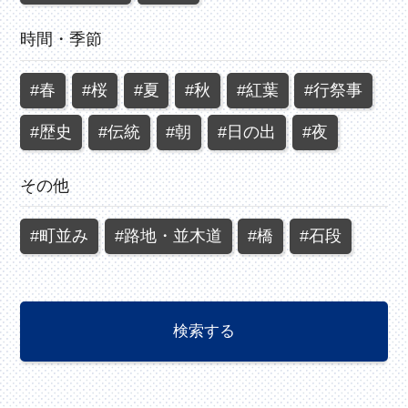
時間・季節
#春
#桜
#夏
#秋
#紅葉
#行祭事
#歴史
#伝統
#朝
#日の出
#夜
その他
#町並み
#路地・並木道
#橋
#石段