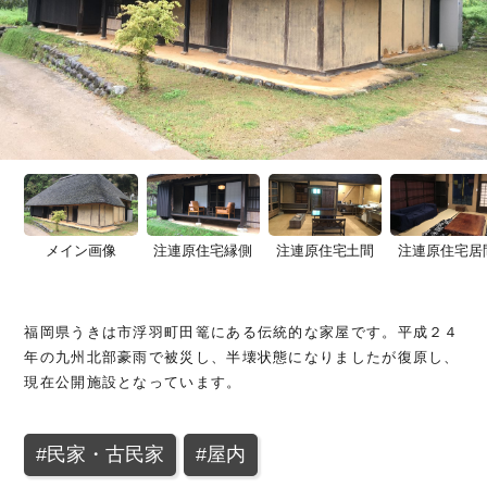
うきはFCとは
ABOUT
カテゴリから探す
エキストラ登録
EXTRA
建物
自然・地形
時間・季節
その他
エキストラ要請
REQUEST
#店舗
#民家・古民家
#公共施設
メイン画像
注連原住宅縁側
注連原住宅土間
注連原住宅居
よくあるご質問
FAQ
#山
#春
#町並み
#川
#桜
#路地・並木道
#滝
#夏
#棚田
#秋
#紅葉
#橋
#集落
#学校・体育館
#屋内
#商業施設
#森林
#行祭事
#石段
#公園・広場
#歴史
#伝統
#庭園
#朝
福岡県うきは市浮羽町田篭にある伝統的な家屋です。平成２４
#神社・仏閣
#古墳
#駅
お問い合わせ
CONTACT
年の九州北部豪雨で被災し、半壊状態になりましたが復原し、
#日の出
#夜
現在公開施設となっています。
#スポーツ施設
#民家・古民家
#屋内