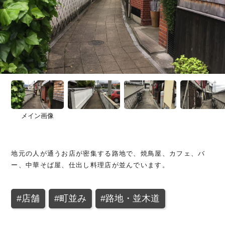
うきはFCとは
ABOUT
カテゴリから探す
エキストラ登録
EXTRA
建物
自然・地形
時間・季節
その他
エキストラ要請
REQUEST
#店舗
#民家・古民家
#公共施設
メイン画像
よくあるご質問
FAQ
#山
#春
#町並み
#川
#桜
#路地・並木道
#滝
#夏
#棚田
#秋
#紅葉
#橋
#集落
#学校・体育館
#屋内
#商業施設
#森林
#行祭事
#石段
#公園・広場
#歴史
#伝統
#庭園
#朝
地元の人が通うお店が密集する路地で、焼鳥屋、カフェ、バ
#神社・仏閣
#古墳
#駅
お問い合わせ
CONTACT
ー、中華そば屋、仕出し料理店が並んでいます。
#日の出
#夜
#スポーツ施設
#店舗
#町並み
#路地・並木道