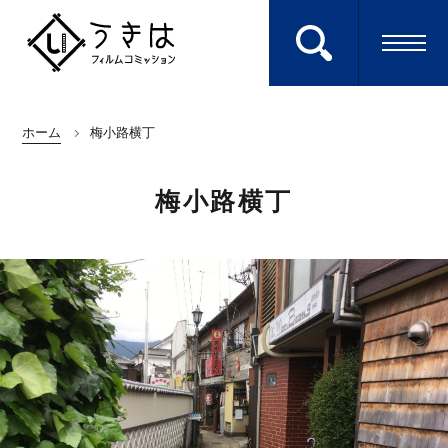
ホーム
梅小路横丁
ロケ地を検索する
Search
梅小路横丁
エキストラに参加
Extra
キーワードから探す
ホーム
HOME