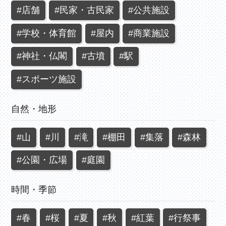
#店舗
#民家・古民家
#公共施設
#学校・体育館
#屋内
#商業施設
#神社・仏閣
#古墳
#駅
#スポーツ施設
自然・地形
#山
#川
#滝
#棚田
#集落
#森林
#公園・広場
#庭園
時間・季節
#春
#桜
#夏
#秋
#紅葉
#行祭事