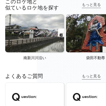
このロケ地と
もっと見る
似ているロケ地を探す
町並み
南新川川沿い
袋田不動尊
よくあるご質問
もっと見る
Q
Q
uestion:
uestion: