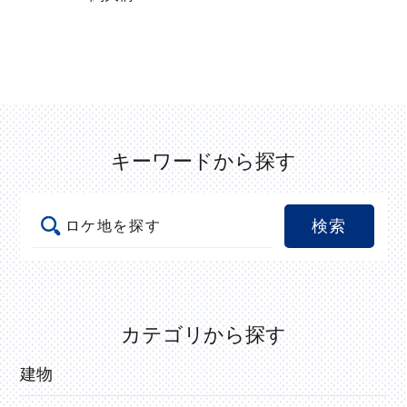
うきはFCとは
ABOUT
カテゴリから探す
エキストラ登録
EXTRA
建物
自然・地形
時間・季節
その他
エキストラ要請
REQUEST
キーワードから探す
#店舗
#民家・古民家
#公共施設
よくあるご質問
FAQ
#山
#春
#町並み
#川
#桜
#路地・並木道
#滝
#夏
#棚田
#秋
#紅葉
#橋
#集落
#学校・体育館
#屋内
#商業施設
#森林
#行祭事
#石段
#公園・広場
#歴史
#伝統
#庭園
#朝
お問い合わせ
CONTACT
#神社・仏閣
#古墳
#駅
#日の出
#夜
カテゴリから探す
#スポーツ施設
建物