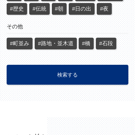
#歴史
#伝統
#朝
#日の出
#夜
その他
#町並み
#路地・並木道
#橋
#石段