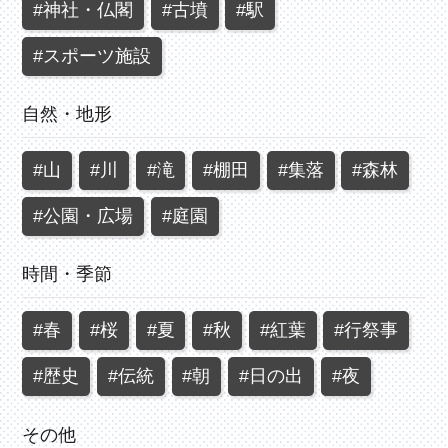
#神社・仏閣
#古墳
#駅
#スポーツ施設
自然・地形
#山
#川
#滝
#棚田
#集落
#森林
#公園・広場
#庭園
時間・季節
#春
#桜
#夏
#秋
#紅葉
#行祭事
#歴史
#伝統
#朝
#日の出
#夜
その他