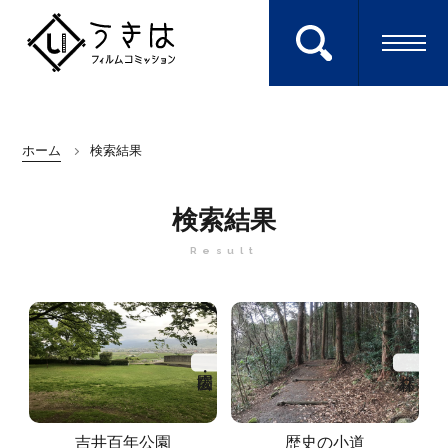
ロケ地を検索する
ホーム
検索結果
Search
検索結果
Result
エキストラに参加
Extra
キーワードから探す
ホーム
HOME
吉井百年公園
歴史の小道