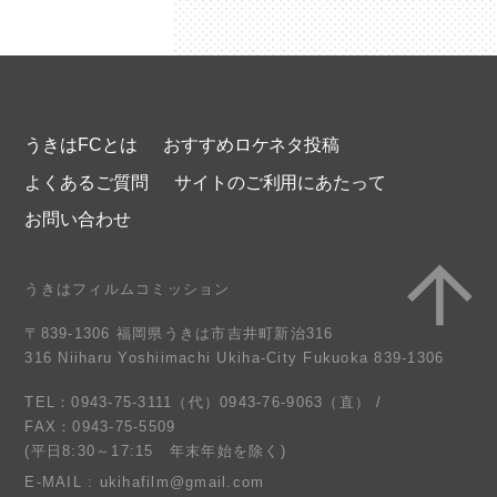
うきはFCとは
おすすめロケネタ投稿
よくあるご質問
サイトのご利用にあたって
お問い合わせ
うきはフィルムコミッション
〒839-1306 福岡県うきは市吉井町新治316
316 Niiharu Yoshiimachi Ukiha-City Fukuoka 839-1306
TEL：0943-75-3111（代）0943-76-9063（直） /
FAX：0943-75-5509
(平日8:30～17:15 年末年始を除く)
E-MAIL : ukihafilm@gmail.com