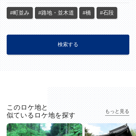
#町並み
#路地・並木道
#橋
#石段
このロケ地と
もっと見る
似ているロケ地を探す