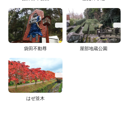
うきはFCとは
ABOUT
エキストラ登録
EXTRA
カテゴリから探す
エキストラ要請
袋田不動尊
屋部地蔵公園
REQUEST
建物
自然・地形
時間・季節
その他
よくあるご質問
FAQ
#店舗
#民家・古民家
#公共施設
#山
#春
#町並み
#川
#桜
#路地・並木道
#滝
#夏
#棚田
#秋
#紅葉
#橋
#集落
#学校・体育館
#屋内
#商業施設
お問い合わせ
CONTACT
#森林
#行祭事
#石段
#公園・広場
#歴史
#伝統
#庭園
#朝
はぜ並木
#神社・仏閣
#古墳
#駅
#日の出
#夜
#スポーツ施設